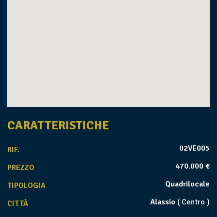
CARATTERISTICHE
02VE005
RIF.
470.000 €
PREZZO
Quadrilocale
TIPOLOGIA
Alassio
( Centro )
CITTÀ