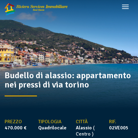
togg
Budello di alassio: appartamento
nei pressi di via torino
PREZZO
TIPOLOGIA
CITTÀ
RIF.
470.000 €
Quadrilocale
Alassio
(
02VE005
Centro )