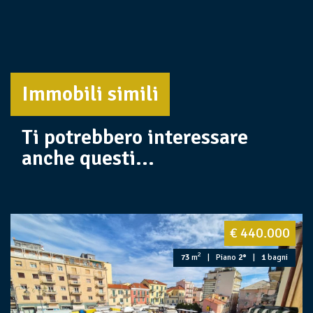
Immobili simili
Ti potrebbero interessare
anche questi...
€ 440.000
2
73
m
| Piano
2°
|
1
bagni