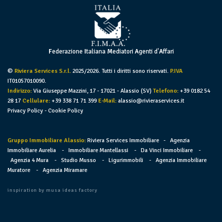
F
ederazione
I
taliana
M
ediatori
A
genti d'
A
ffari
©
Riviera Services S.r.l.
2025/2026. Tutti i diritti sono riservati.
P.IVA
IT01057010090.
Indirizzo:
Via Giuseppe Mazzini, 17 - 17021 - Alassio (SV)
Telefono:
+39 0182 54
28 17
Cellulare:
+39 338 71 71 399
E-Mail:
alassio@rivieraservices.it
Privacy Policy
-
Cookie Policy
Gruppo Immobiliare Alassio:
Riviera Services Immobiliare
-
Agenzia
Immobiliare Aurelia
-
Immobiliare Mantellassi
-
Da Vinci Immobiliare
-
Agenzia 4 Mura
-
Studio Musso
-
Ligurimmobili
-
Agenzia Immobiliare
Muratore
-
Agenzia Miramare
inspiration by
musa ideas factory